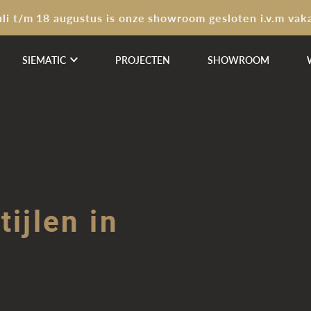
uli t/m 18 augustus is onze showroom gesloten i.v.m vak
SIEMATIC
PROJECTEN
SHOWROOM
ijlen in