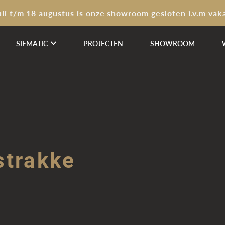
uli t/m 18 augustus is onze showroom gesloten i.v.m vak
SIEMATIC
PROJECTEN
SHOWROOM
strakke