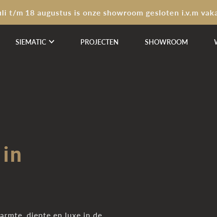
uli t/m 18 augustus is onze showroom gesloten i.v.m vak
SIEMATIC
PROJECTEN
SHOWROOM
 in
rmte, diepte en luxe in de