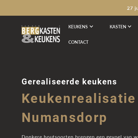
27 j
KEUKENS
KASTEN
CONTACT
Gerealiseerde keukens
Keukenrealisatie
Numansdorp
Donkere houtsoorten brengen een gevoel van wa